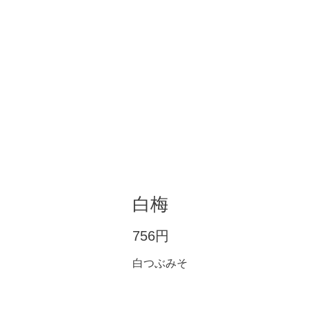
白梅
756円
白つぶみそ