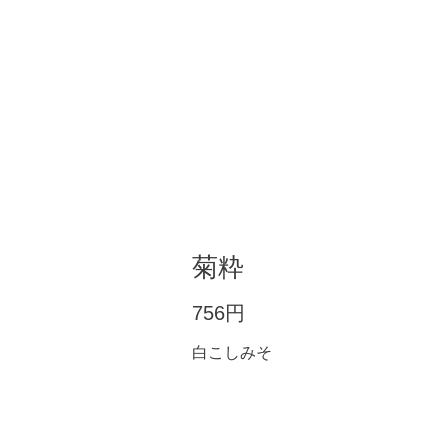
菊粋
756円
白こしみそ